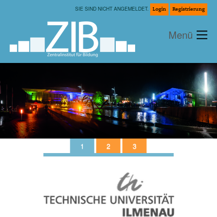
Zum
SIE SIND NICHT ANGEMELDET.
Login
Registrierung
Hauptinhalt
Menü
Aktuelles
Über uns
Workshops
Zertifikat
Coming Soon
Coaching
Coming Soon